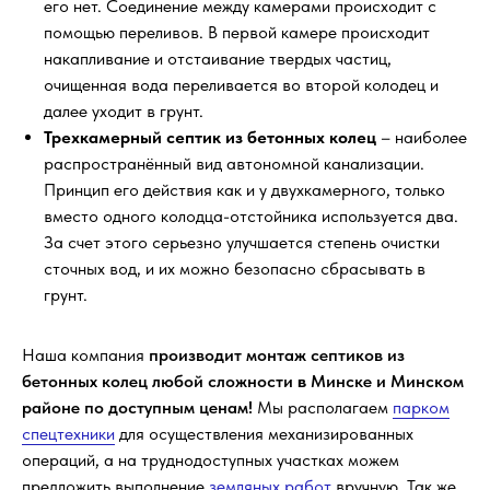
его нет. Соединение между камерами происходит с
помощью переливов. В первой камере происходит
накапливание и отстаивание твердых частиц,
очищенная вода переливается во второй колодец и
далее уходит в грунт.
Трехкамерный септик из бетонных колец
– наиболее
распространённый вид автономной канализации.
Принцип его действия как и у двухкамерного, только
вместо одного колодца-отстойника используется два.
За счет этого серьезно улучшается степень очистки
сточных вод, и их можно безопасно сбрасывать в
грунт.
Наша компания
производит монтаж септиков из
бетонных колец любой сложности
в
Минске и Минском
районе по доступным ценам!
Мы располагаем
парком
спецтехники
для осуществления механизированных
операций, а на труднодоступных участках можем
предложить выполнение
земляных работ
вручную. Так же